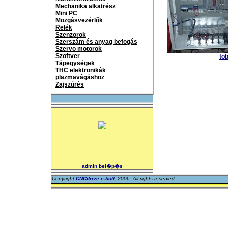
Mechanika alkatrész
Mini PC
Mozgásvezérlõk
Relék
Szenzorok
Szerszám és anyag befogás
Szervo motorok
Szoftver
töb
Tápegységek
THC elektronikák
plazmavágáshoz
Zajszûrés
admin bel�p�s
Copyright
CNCdrive e-bolt
, 2006. All rights reserved.