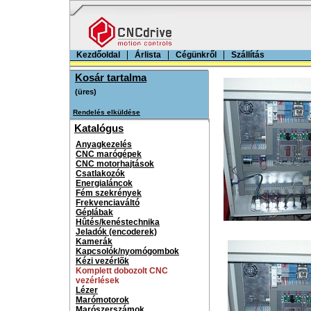
Kezdőoldal
Árlista
Cégünkről
Szállítás
Kosár tartalma
Rendelés elküldése
Katalógus
Anyagkezelés
CNC marógépek
CNC motorhajtások
Csatlakozók
Energialáncok
Fém szekrények
Frekvenciaváltó
Géplábak
Hûtés/kenéstechnika
Jeladók (encoderek)
Kamerák
Kapcsolók/nyomógombok
Kézi vezérlõk
Komplett dobozolt CNC
vezérlések
Lézer
Marómotorok
Marószerszámok