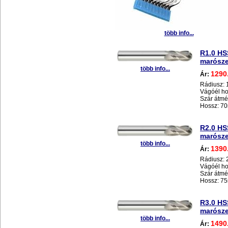
több info...
R1.0 H
marósz
több info...
1290
Ár:
Rádiusz:
Vágóél h
Szár átm
Hossz: 7
R2.0 H
marósz
több info...
1390
Ár:
Rádiusz:
Vágóél h
Szár átm
Hossz: 7
R3.0 H
marósz
több info...
1490
Ár: