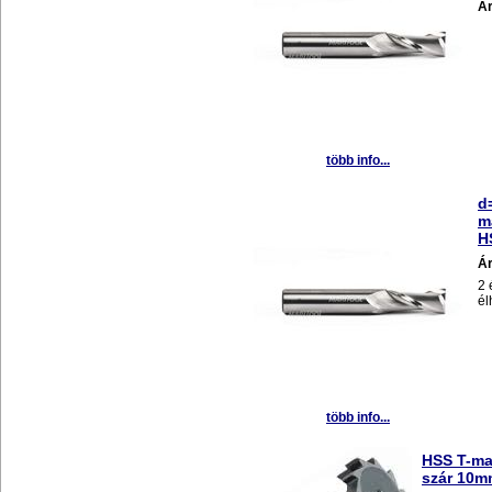
Á
több info...
d
m
H
Á
2 
él
több info...
HSS T-m
szár 10m