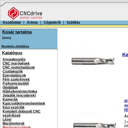
Kezdőoldal
Árlista
Cégünkről
Szállítás
Kosár tartalma
Rendelés elküldése
Katalógus
Ke
Anyagkezelés
CNC marógépek
CNC motorhajtások
Csatlakozók
Energialáncok
Fém szekrények
Frekvenciaváltó
Géplábak
Hûtés/kenéstechnika
Jeladók (encoderek)
Kamerák
d
Kapcsolók/nyomógombok
m
Kézi vezérlõk
H
Komplett dobozolt CNC
vezérlések
Á
Lézer
2 
Marómotorok
él
Marószerszámok