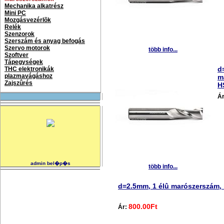
Mechanika alkatrész
Mini PC
Mozgásvezérlõk
Relék
Szenzorok
Szerszám és anyag befogás
Szervo motorok
több info...
Szoftver
Tápegységek
d
THC elektronikák
plazmavágáshoz
m
Zajszûrés
H
Á
admin bel�p�s
több info...
d=2.5mm, 1 élû marószerszám, 
800.00Ft
Ár: