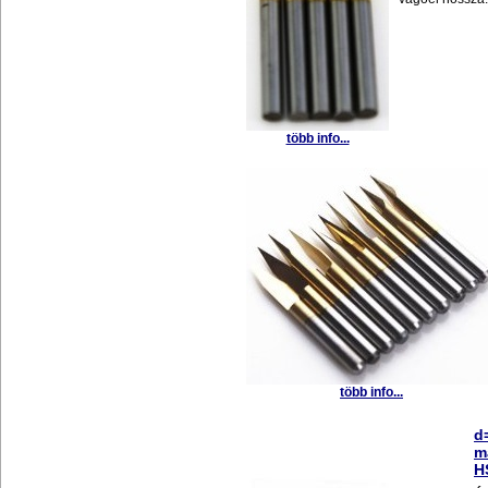
több info...
több info...
d
m
H