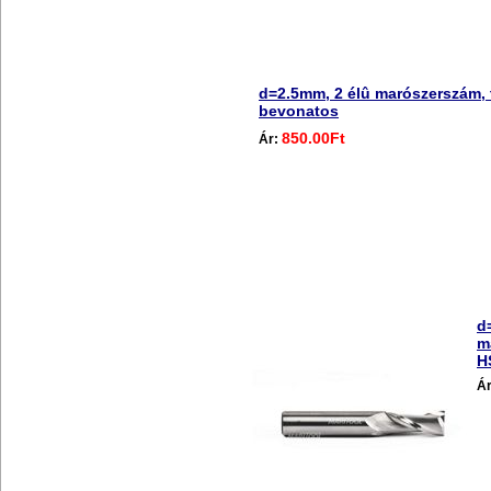
d=2.5mm, 2 élû marószerszám, 
bevonatos
850.00Ft
Ár:
d
m
H
Á