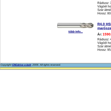
Rádiusz:
Vágóél h
Szár átm
Hossz: 8
R4.0 H
marósz
több info...
1590
Ár:
Rádiusz:
Vágóél h
Szár átm
Hossz: 9
Copyright
CNCdrive e-bolt
, 2006. All rights reserved.