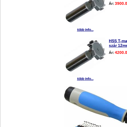
3900.
Ár:
több info...
HSS T-m
szár 12m
4200.
Ár:
több info...