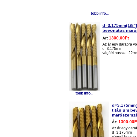
több info...
d=3.175mm(1/8"),
bevonatos maró
1300.00Ft
Ár:
Az ár egy darabra vo
d=3.175mm
vágóél hossza: 22m
több info...
d=3.175mm(1
titánium be
marószersz
1300.00F
Ár:
Az ár egy dara
d=3.175mm
vágóél hossza